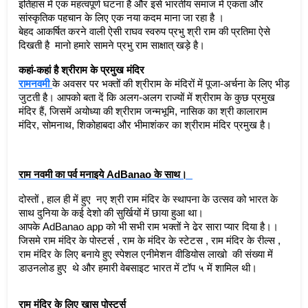
इतिहास में एक महत्वपूर्ण घटना है और इसे भारतीय समाज में एकता और 
सांस्कृतिक पहचान के लिए एक नया कदम माना जा रहा है ।  
बेहद आकर्षित करने वाली ऐसी राघव स्वरुप प्रभु श्री राम की प्रतिमा ऐसे 
दिखती है  मानो हमारे सामने प्रभु राम साक्षात् खड़े है।  
कहां-कहां है श्रीराम के प्रमुख मंदिर
रामनवमी 
के अवसर पर भक्तों की श्रीराम के मंदिरों में पूजा-अर्चना के लिए भीड़ 
जुटती है। आपको बता दें कि अलग-अलग राज्यों में श्रीराम के कुछ प्रमुख 
मंदिर हैं, जिसमें अयोध्या की श्रीराम जन्मभूमि, नासिक का श्री कालाराम 
मंदिर, सोमनाथ, शिकोहाबदा और भीमाशंकर का श्रीराम मंदिर प्रमुख है। 
राम नवमी का पर्व मनाइये AdBanao के साथ।  
दोस्तों , हाल ही में हुए  नए श्री राम मंदिर के स्थापना के उत्सव को भारत के 
साथ दुनिया के कई देशो की सुर्खियों में छाया हुआ था।  
आपके AdBanao app को भी सभी राम भक्तों ने ढेर सारा प्यार दिया है।।  
जिसमे राम मंदिर के पोस्टर्स , राम के मंदिर के स्टेटस , राम मंदिर के रील्स , 
राम मंदिर के लिए बनाये हुए स्पेशल एनीमेशन वीडियोस लाखो  की संख्या में 
डाउनलोड हुए  थे और हमारी वेबसाइट भारत में टॉप ५ में शामिल थी।  
राम मंदिर के लिए खास पोस्टर्स 