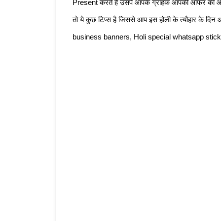
Present करते है उसपे आपके ग्राहक आपकी ऑफर की और आ
तो ये कुछ टिप्स है जिससे आप इस होली के त्यौहार के 
business banners, Holi special whatsapp sticker