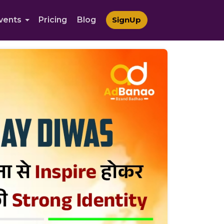
vents
Pricing
Blog
SignUp