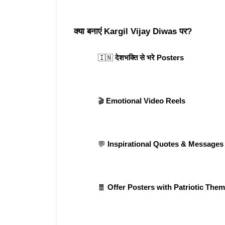
क्या बनाएं Kargil Vijay Diwas पर?
🇮🇳 
देशभक्ति से भरे Posters
🎬 
Emotional Video Reels
💬 
Inspirational Quotes & Messages
🧧 
Offer Posters with Patriotic The