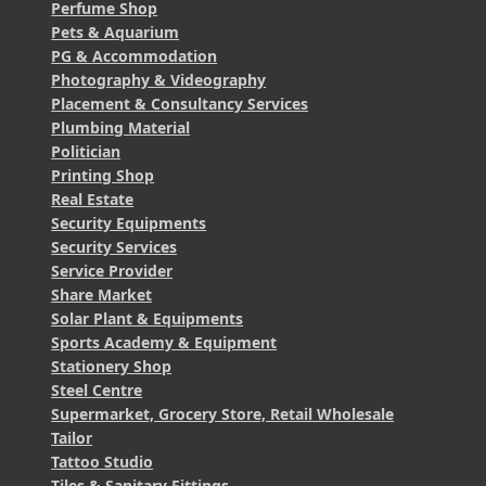
Perfume Shop
Pets & Aquarium
PG & Accommodation
Photography & Videography
Placement & Consultancy Services
Plumbing Material
Politician
Printing Shop
Real Estate
Security Equipments
Security Services
Service Provider
Share Market
Solar Plant & Equipments
Sports Academy & Equipment
Stationery Shop
Steel Centre
Supermarket, Grocery Store, Retail Wholesale
Tailor
Tattoo Studio
Tiles & Sanitary Fittings