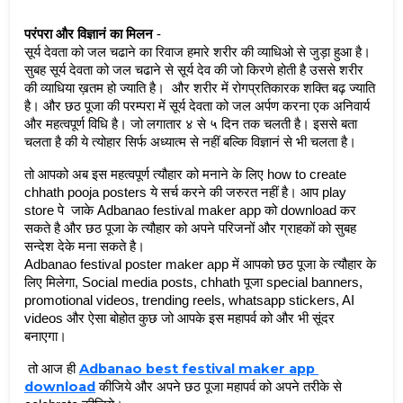
परंपरा और विज्ञानं का मिलन
 - 
सूर्य देवता को जल चढाने का रिवाज हमारे शरीर की व्याधिओ से जुड़ा हुआ है। 
सुबह सूर्य देवता को जल चढाने से सूर्य देव की जो किरणे होती है उससे शरीर 
की व्याधिया ख़तम हो ज्याति है।  और शरीर में रोगप्रतिकारक शक्ति बढ़ ज्याति 
है। और छठ पूजा की परम्परा में सूर्य देवता को जल अर्पण करना एक अनिवार्य 
और महत्वपूर्ण विधि है। जो लगातार ४ से ५ दिन तक चलती है। इससे बता 
चलता है की ये त्योहार सिर्फ अध्यात्म से नहीं बल्कि विज्ञानं से भी चलता है।  
तो आपको अब इस महत्वपूर्ण त्यौहार को मनाने के लिए how to create 
chhath pooja posters ये सर्च करने की जरुरत नहीं है। आप play 
store पे  जाके Adbanao festival maker app को download कर 
सकते है और छठ पूजा के त्यौहार को अपने परिजनों और ग्राहकों को सुबह 
सन्देश देके मना सकते है। 
Adbanao festival poster maker app में आपको छठ पूजा के त्यौहार के 
लिए मिलेगा, Social media posts, chhath पूजा special banners, 
promotional videos, trending reels, whatsapp stickers, AI 
videos और ऐसा बोहोत कुछ जो आपके इस महापर्व को और भी सूंदर 
बनाएगा। 
Adbanao best festival maker app 
 तो आज ही 
download
कीजिये और अपने छठ पूजा महापर्व को अपने तरीके से 